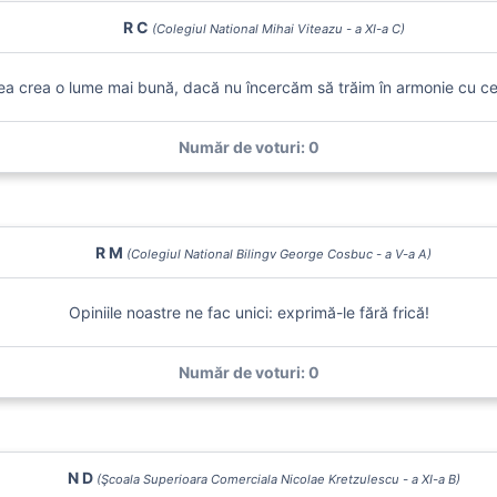
R C
(Colegiul National Mihai Viteazu - a XI-a C)
 crea o lume mai bună, dacă nu încercăm să trăim în armonie cu cei
Număr de voturi: 0
R M
(Colegiul National Bilingv George Cosbuc - a V-a A)
Opiniile noastre ne fac unici: exprimă-le fără frică!
Număr de voturi: 0
N D
(Şcoala Superioara Comerciala Nicolae Kretzulescu - a XI-a B)