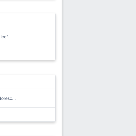
ice".
oresc...