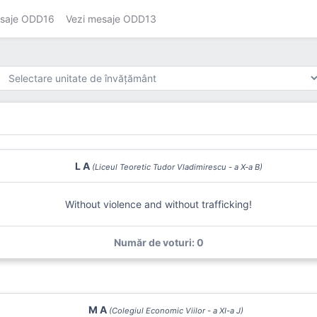
esaje ODD16
Vezi mesaje ODD13
L A
(Liceul Teoretic Tudor Vladimirescu - a X-a B)
Without violence and without trafficking!
Număr de voturi: 0
M A
(Colegiul Economic Viilor - a XI-a J)