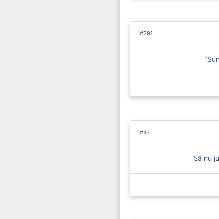
#291
"Sun
#47
Să nu j