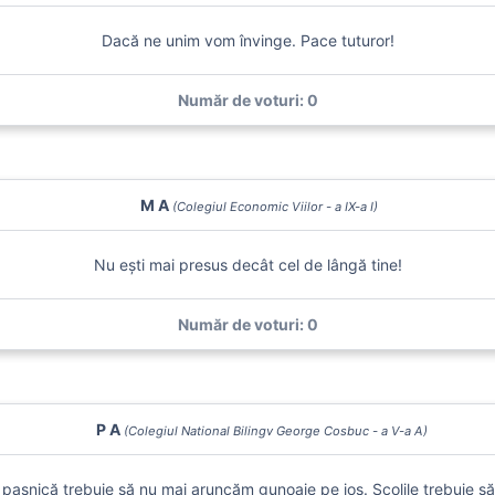
Dacă ne unim vom învinge. Pace tuturor!
Număr de voturi: 0
M A
(Colegiul Economic Viilor - a IX-a I)
Nu ești mai presus decât cel de lângă tine!
Număr de voturi: 0
P A
(Colegiul National Bilingv George Cosbuc - a V-a A)
așnică trebuie să nu mai aruncăm gunoaie pe jos. Şcolile trebuie să fi