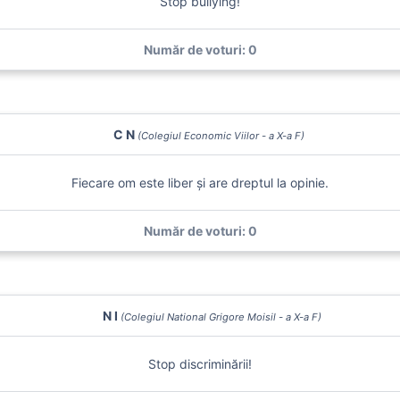
Stop bullying!
Număr de voturi: 0
C N
(Colegiul Economic Viilor - a X-a F)
Fiecare om este liber și are dreptul la opinie.
Număr de voturi: 0
N I
(Colegiul National Grigore Moisil - a X-a F)
Stop discriminării!