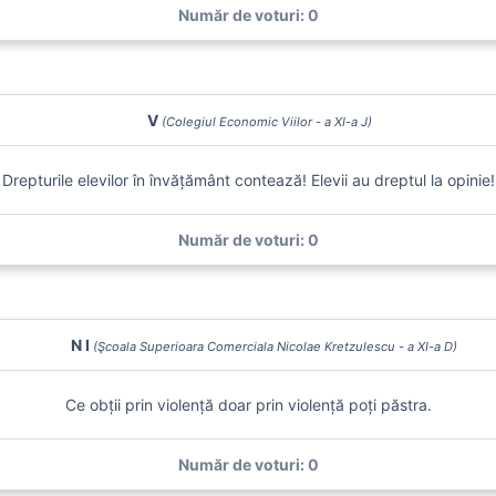
Număr de voturi: 0
V
(Colegiul Economic Viilor - a XI-a J)
Drepturile elevilor în învățământ contează! Elevii au dreptul la opinie!
Număr de voturi: 0
N I
(Şcoala Superioara Comerciala Nicolae Kretzulescu - a XI-a D)
Ce obții prin violență doar prin violență poți păstra.
Număr de voturi: 0