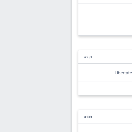
#231
Libertate
#109