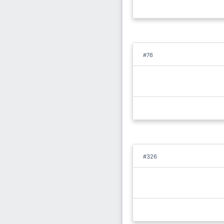
#76
#326