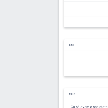
#46
#107
Ca să avem o societate p