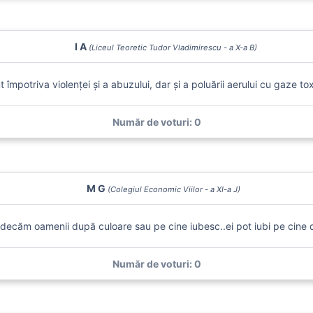
I A
(Liceul Teoretic Tudor Vladimirescu - a X-a B)
t împotriva violenței și a abuzului, dar și a poluării aerului cu gaze tox
Număr de voturi: 0
M G
(Colegiul Economic Viilor - a XI-a J)
udecăm oamenii după culoare sau pe cine iubesc..ei pot iubi pe cine d
Număr de voturi: 0