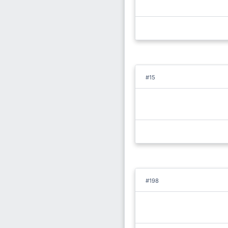
#15
#198