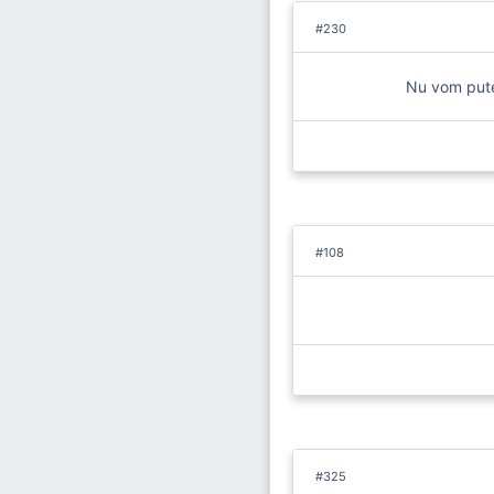
#230
Nu vom putea
#108
#325